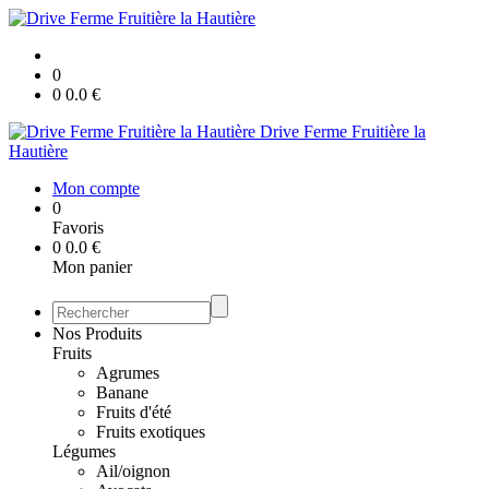
0
0
0.0
€
Drive Ferme Fruitière la
Hautière
Mon compte
0
Favoris
0
0.0
€
Mon panier
Nos Produits
Fruits
Agrumes
Banane
Fruits d'été
Fruits exotiques
Légumes
Ail/oignon