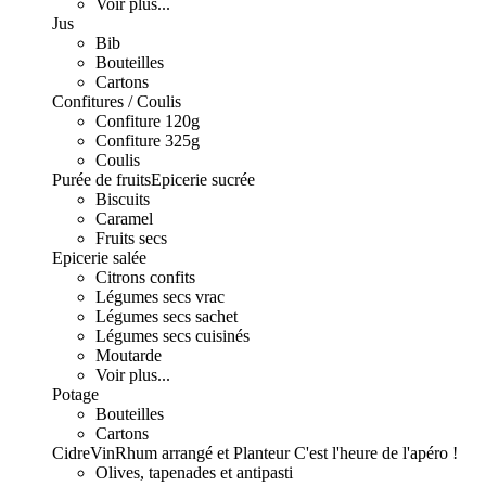
Voir plus...
Jus
Bib
Bouteilles
Cartons
Confitures / Coulis
Confiture 120g
Confiture 325g
Coulis
Purée de fruits
Epicerie sucrée
Biscuits
Caramel
Fruits secs
Epicerie salée
Citrons confits
Légumes secs vrac
Légumes secs sachet
Légumes secs cuisinés
Moutarde
Voir plus...
Potage
Bouteilles
Cartons
Cidre
Vin
Rhum arrangé et Planteur
C'est l'heure de l'apéro !
Olives, tapenades et antipasti