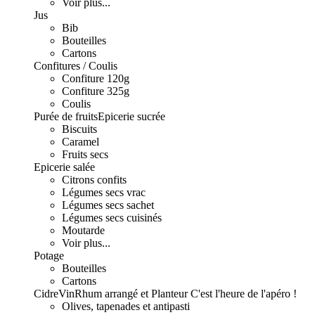
Voir plus...
Jus
Bib
Bouteilles
Cartons
Confitures / Coulis
Confiture 120g
Confiture 325g
Coulis
Purée de fruits
Epicerie sucrée
Biscuits
Caramel
Fruits secs
Epicerie salée
Citrons confits
Légumes secs vrac
Légumes secs sachet
Légumes secs cuisinés
Moutarde
Voir plus...
Potage
Bouteilles
Cartons
Cidre
Vin
Rhum arrangé et Planteur
C'est l'heure de l'apéro !
Olives, tapenades et antipasti