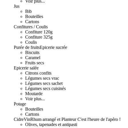
Voir plus...
Jus
Bib
Bouteilles
Cartons
Confitures / Coulis
Confiture 120g
Confiture 325g
Coulis
Purée de fruits
Epicerie sucrée
Biscuits
Caramel
Fruits secs
Epicerie salée
Citrons confits
Légumes secs vrac
Légumes secs sachet
Légumes secs cuisinés
Moutarde
Voir plus...
Potage
Bouteilles
Cartons
Cidre
Vin
Rhum arrangé et Planteur
C'est l'heure de l'apéro !
Olives, tapenades et antipasti