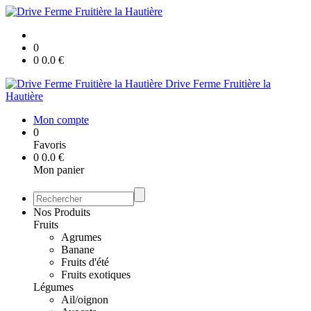
0
0
0.0
€
Drive Ferme Fruitière la
Hautière
Mon compte
0
Favoris
0
0.0
€
Mon panier
Nos Produits
Fruits
Agrumes
Banane
Fruits d'été
Fruits exotiques
Légumes
Ail/oignon