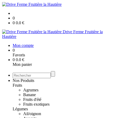
0
0
0.0
€
Drive Ferme Fruitière la
Hautière
Mon compte
0
Favoris
0
0.0
€
Mon panier
Nos Produits
Fruits
Agrumes
Banane
Fruits d'été
Fruits exotiques
Légumes
Ail/oignon