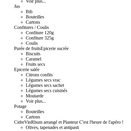
Voir plus...
Jus
Bib
Bouteilles
Cartons
Confitures / Coulis
Confiture 120g
Confiture 325g
Coulis
Purée de fruits
Epicerie sucrée
Biscuits
Caramel
Fruits secs
Epicerie salée
Citrons confits
Légumes secs vrac
Légumes secs sachet
Légumes secs cuisinés
Moutarde
Voir plus...
Potage
Bouteilles
Cartons
Cidre
Vin
Rhum arrangé et Planteur
C'est l'heure de l'apéro !
Olives, tapenades et antipasti