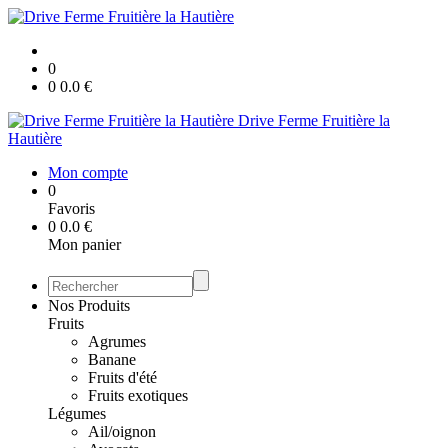
0
0
0.0
€
Drive Ferme Fruitière la
Hautière
Mon compte
0
Favoris
0
0.0
€
Mon panier
Nos Produits
Fruits
Agrumes
Banane
Fruits d'été
Fruits exotiques
Légumes
Ail/oignon