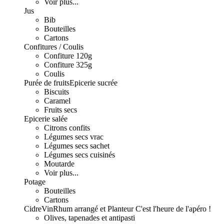
Voir plus...
Jus
Bib
Bouteilles
Cartons
Confitures / Coulis
Confiture 120g
Confiture 325g
Coulis
Purée de fruits
Epicerie sucrée
Biscuits
Caramel
Fruits secs
Epicerie salée
Citrons confits
Légumes secs vrac
Légumes secs sachet
Légumes secs cuisinés
Moutarde
Voir plus...
Potage
Bouteilles
Cartons
Cidre
Vin
Rhum arrangé et Planteur
C'est l'heure de l'apéro !
Olives, tapenades et antipasti