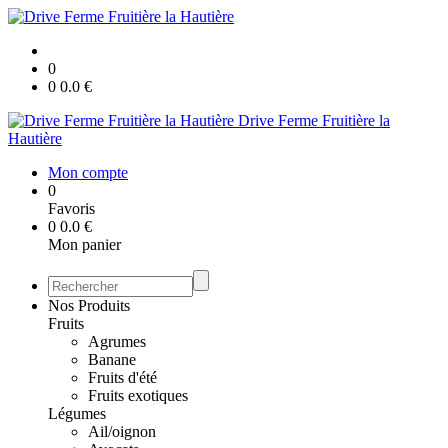
0
0
0.0
€
Drive Ferme Fruitière la
Hautière
Mon compte
0
Favoris
0
0.0
€
Mon panier
Nos Produits
Fruits
Agrumes
Banane
Fruits d'été
Fruits exotiques
Légumes
Ail/oignon