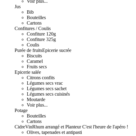
Voir plus...
Jus
Bib
Bouteilles
Cartons
Confitures / Coulis
Confiture 120g
Confiture 325g
Coulis
Purée de fruits
Epicerie sucrée
Biscuits
Caramel
Fruits secs
Epicerie salée
Citrons confits
Légumes secs vrac
Légumes secs sachet
Légumes secs cuisinés
Moutarde
Voir plus...
Potage
Bouteilles
Cartons
Cidre
Vin
Rhum arrangé et Planteur
C'est l'heure de l'apéro !
Olives, tapenades et antipasti