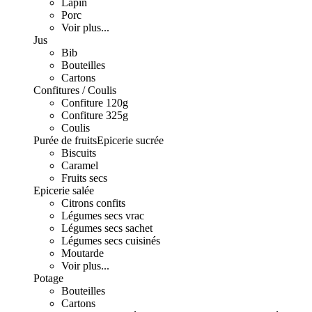
Lapin
Porc
Voir plus...
Jus
Bib
Bouteilles
Cartons
Confitures / Coulis
Confiture 120g
Confiture 325g
Coulis
Purée de fruits
Epicerie sucrée
Biscuits
Caramel
Fruits secs
Epicerie salée
Citrons confits
Légumes secs vrac
Légumes secs sachet
Légumes secs cuisinés
Moutarde
Voir plus...
Potage
Bouteilles
Cartons