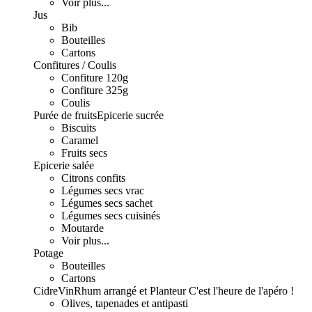
Voir plus...
Jus
Bib
Bouteilles
Cartons
Confitures / Coulis
Confiture 120g
Confiture 325g
Coulis
Purée de fruits
Epicerie sucrée
Biscuits
Caramel
Fruits secs
Epicerie salée
Citrons confits
Légumes secs vrac
Légumes secs sachet
Légumes secs cuisinés
Moutarde
Voir plus...
Potage
Bouteilles
Cartons
Cidre
Vin
Rhum arrangé et Planteur
C'est l'heure de l'apéro !
Olives, tapenades et antipasti