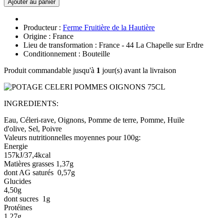
Ajouter au panier
Producteur :
Ferme Fruitière de la Hautière
Origine : France
Lieu de transformation : France - 44 La Chapelle sur Erdre
Conditionnement : Bouteille
Produit commandable jusqu'à
1
jour(s) avant la livraison
INGREDIENTS:
Eau, Céleri-rave, Oignons, Pomme de terre, Pomme, Huile
d'olive, Sel, Poivre
Valeurs nutritionnelles moyennes pour 100g:
Energie
157kJ/37,4kcal
Matières grasses 1,37g
dont AG saturés 0,57g
Glucides
4,50g
dont sucres 1g
Protéines
1,27g