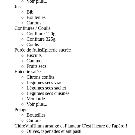
Voir plus...
Jus
Bib
Bouteilles
Cartons
Confitures / Coulis
Confiture 120g
Confiture 325g
Coulis
Purée de fruits
Epicerie sucrée
Biscuits
Caramel
Fruits secs
Epicerie salée
Citrons confits
Légumes secs vrac
Légumes secs sachet
Légumes secs cuisinés
Moutarde
Voir plus...
Potage
Bouteilles
Cartons
Cidre
Vin
Rhum arrangé et Planteur
C'est l'heure de l'apéro !
Olives, tapenades et antipasti