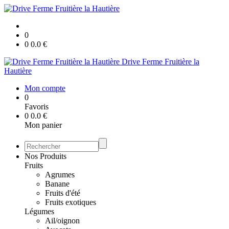
0
0
0.0
€
Drive Ferme Fruitière la
Hautière
Mon compte
0
Favoris
0
0.0
€
Mon panier
Nos Produits
Fruits
Agrumes
Banane
Fruits d'été
Fruits exotiques
Légumes
Ail/oignon