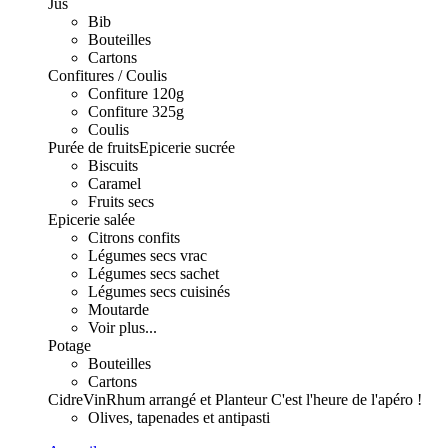
Jus
Bib
Bouteilles
Cartons
Confitures / Coulis
Confiture 120g
Confiture 325g
Coulis
Purée de fruits
Epicerie sucrée
Biscuits
Caramel
Fruits secs
Epicerie salée
Citrons confits
Légumes secs vrac
Légumes secs sachet
Légumes secs cuisinés
Moutarde
Voir plus...
Potage
Bouteilles
Cartons
Cidre
Vin
Rhum arrangé et Planteur
C'est l'heure de l'apéro !
Olives, tapenades et antipasti