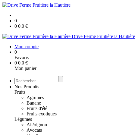
0
0
0.0
€
Drive Ferme Fruitière la Hautière
Mon compte
0
Favoris
0
0.0
€
Mon panier
Nos Produits
Fruits
Agrumes
Banane
Fruits d'été
Fruits exotiques
Légumes
Ail/oignon
Avocats