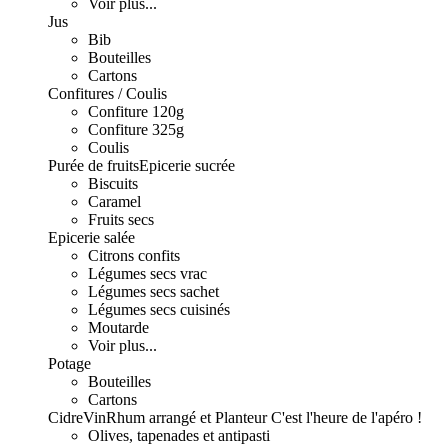
Voir plus...
Jus
Bib
Bouteilles
Cartons
Confitures / Coulis
Confiture 120g
Confiture 325g
Coulis
Purée de fruits
Epicerie sucrée
Biscuits
Caramel
Fruits secs
Epicerie salée
Citrons confits
Légumes secs vrac
Légumes secs sachet
Légumes secs cuisinés
Moutarde
Voir plus...
Potage
Bouteilles
Cartons
Cidre
Vin
Rhum arrangé et Planteur
C'est l'heure de l'apéro !
Olives, tapenades et antipasti