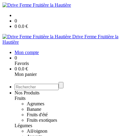
0
0
0.0
€
Drive Ferme Fruitière la
Hautière
Mon compte
0
Favoris
0
0.0
€
Mon panier
Nos Produits
Fruits
Agrumes
Banane
Fruits d'été
Fruits exotiques
Légumes
Ail/oignon