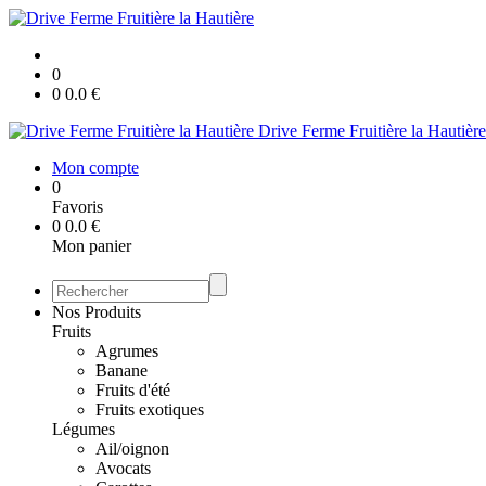
0
0
0.0
€
Drive Ferme Fruitière la Hautière
Mon compte
0
Favoris
0
0.0
€
Mon panier
Nos Produits
Fruits
Agrumes
Banane
Fruits d'été
Fruits exotiques
Légumes
Ail/oignon
Avocats