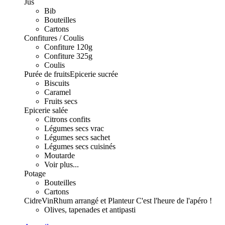
Jus
Bib
Bouteilles
Cartons
Confitures / Coulis
Confiture 120g
Confiture 325g
Coulis
Purée de fruits
Epicerie sucrée
Biscuits
Caramel
Fruits secs
Epicerie salée
Citrons confits
Légumes secs vrac
Légumes secs sachet
Légumes secs cuisinés
Moutarde
Voir plus...
Potage
Bouteilles
Cartons
Cidre
Vin
Rhum arrangé et Planteur
C'est l'heure de l'apéro !
Olives, tapenades et antipasti