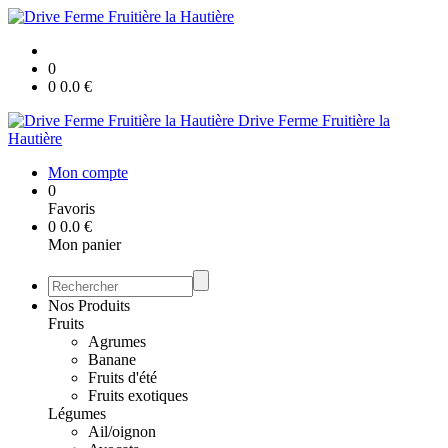
0
0
0.0
€
Drive Ferme Fruitière la
Hautière
Mon compte
0
Favoris
0
0.0
€
Mon panier
Nos Produits
Fruits
Agrumes
Banane
Fruits d'été
Fruits exotiques
Légumes
Ail/oignon