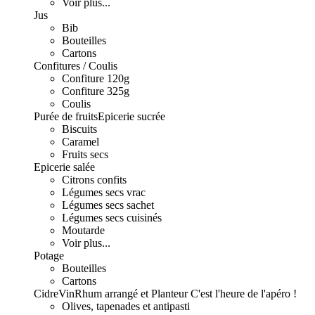
Voir plus...
Jus
Bib
Bouteilles
Cartons
Confitures / Coulis
Confiture 120g
Confiture 325g
Coulis
Purée de fruits
Epicerie sucrée
Biscuits
Caramel
Fruits secs
Epicerie salée
Citrons confits
Légumes secs vrac
Légumes secs sachet
Légumes secs cuisinés
Moutarde
Voir plus...
Potage
Bouteilles
Cartons
Cidre
Vin
Rhum arrangé et Planteur
C'est l'heure de l'apéro !
Olives, tapenades et antipasti