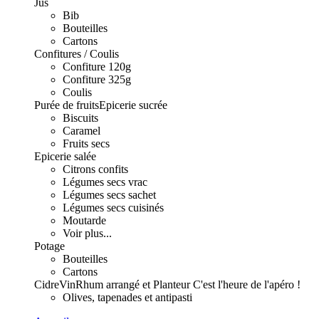
Jus
Bib
Bouteilles
Cartons
Confitures / Coulis
Confiture 120g
Confiture 325g
Coulis
Purée de fruits
Epicerie sucrée
Biscuits
Caramel
Fruits secs
Epicerie salée
Citrons confits
Légumes secs vrac
Légumes secs sachet
Légumes secs cuisinés
Moutarde
Voir plus...
Potage
Bouteilles
Cartons
Cidre
Vin
Rhum arrangé et Planteur
C'est l'heure de l'apéro !
Olives, tapenades et antipasti