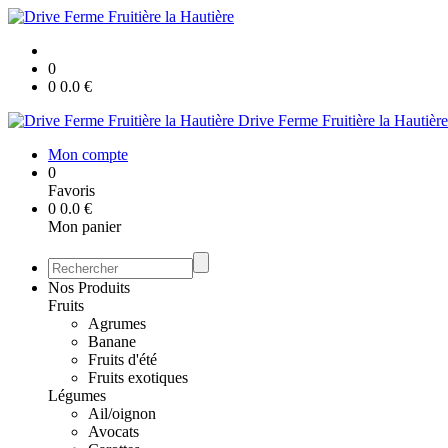
0
0
0.0
€
Drive Ferme Fruitière la Hautière
Mon compte
0
Favoris
0
0.0
€
Mon panier
Nos Produits
Fruits
Agrumes
Banane
Fruits d'été
Fruits exotiques
Légumes
Ail/oignon
Avocats