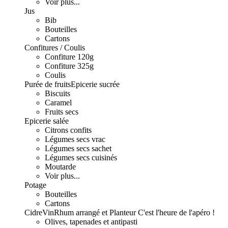
Voir plus...
Jus
Bib
Bouteilles
Cartons
Confitures / Coulis
Confiture 120g
Confiture 325g
Coulis
Purée de fruits
Epicerie sucrée
Biscuits
Caramel
Fruits secs
Epicerie salée
Citrons confits
Légumes secs vrac
Légumes secs sachet
Légumes secs cuisinés
Moutarde
Voir plus...
Potage
Bouteilles
Cartons
Cidre
Vin
Rhum arrangé et Planteur
C'est l'heure de l'apéro !
Olives, tapenades et antipasti