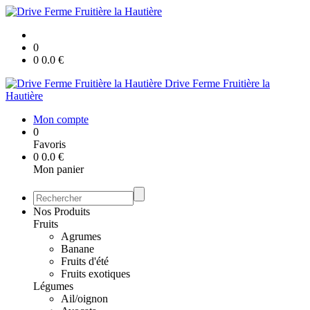
0
0
0.0
€
Drive Ferme Fruitière la
Hautière
Mon compte
0
Favoris
0
0.0
€
Mon panier
Nos Produits
Fruits
Agrumes
Banane
Fruits d'été
Fruits exotiques
Légumes
Ail/oignon