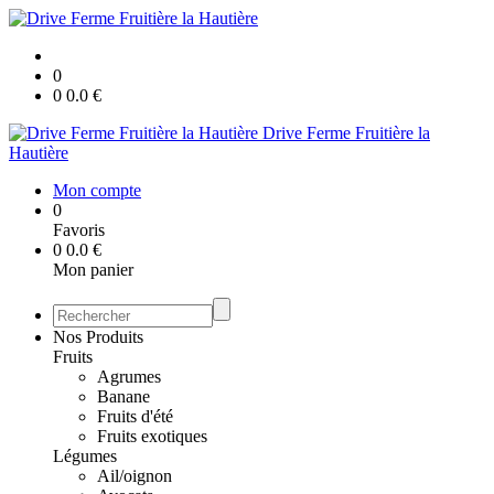
0
0
0.0
€
Drive Ferme Fruitière la
Hautière
Mon compte
0
Favoris
0
0.0
€
Mon panier
Nos Produits
Fruits
Agrumes
Banane
Fruits d'été
Fruits exotiques
Légumes
Ail/oignon