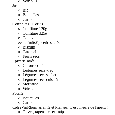
Voir plus...
Jus
Bib
Bouteilles
Cartons
Confitures / Coulis
Confiture 120g
Confiture 325g
Coulis
Purée de fruits
Epicerie sucrée
Biscuits
Caramel
Fruits secs
Epicerie salée
Citrons confits
Légumes secs vrac
Légumes secs sachet
Légumes secs cuisinés
Moutarde
Voir plus...
Potage
Bouteilles
Cartons
Cidre
Vin
Rhum arrangé et Planteur
C'est l'heure de l'apéro !
Olives, tapenades et antipasti