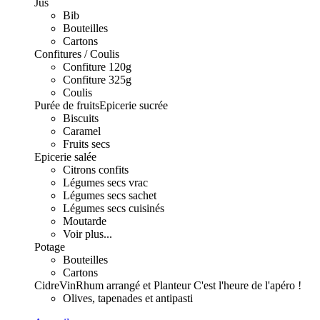
Jus
Bib
Bouteilles
Cartons
Confitures / Coulis
Confiture 120g
Confiture 325g
Coulis
Purée de fruits
Epicerie sucrée
Biscuits
Caramel
Fruits secs
Epicerie salée
Citrons confits
Légumes secs vrac
Légumes secs sachet
Légumes secs cuisinés
Moutarde
Voir plus...
Potage
Bouteilles
Cartons
Cidre
Vin
Rhum arrangé et Planteur
C'est l'heure de l'apéro !
Olives, tapenades et antipasti