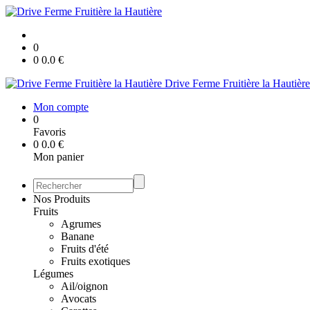
0
0
0.0
€
Drive Ferme Fruitière la Hautière
Mon compte
0
Favoris
0
0.0
€
Mon panier
Nos Produits
Fruits
Agrumes
Banane
Fruits d'été
Fruits exotiques
Légumes
Ail/oignon
Avocats