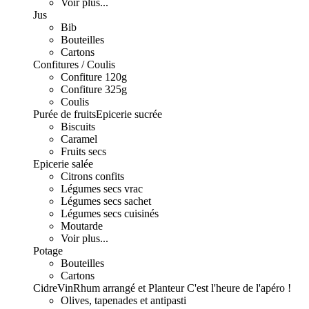
Voir plus...
Jus
Bib
Bouteilles
Cartons
Confitures / Coulis
Confiture 120g
Confiture 325g
Coulis
Purée de fruits
Epicerie sucrée
Biscuits
Caramel
Fruits secs
Epicerie salée
Citrons confits
Légumes secs vrac
Légumes secs sachet
Légumes secs cuisinés
Moutarde
Voir plus...
Potage
Bouteilles
Cartons
Cidre
Vin
Rhum arrangé et Planteur
C'est l'heure de l'apéro !
Olives, tapenades et antipasti