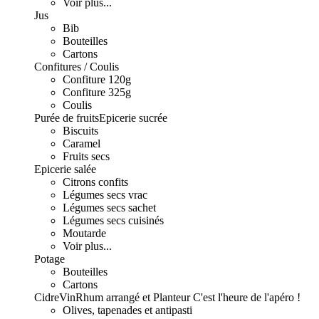
Voir plus...
Jus
Bib
Bouteilles
Cartons
Confitures / Coulis
Confiture 120g
Confiture 325g
Coulis
Purée de fruits
Epicerie sucrée
Biscuits
Caramel
Fruits secs
Epicerie salée
Citrons confits
Légumes secs vrac
Légumes secs sachet
Légumes secs cuisinés
Moutarde
Voir plus...
Potage
Bouteilles
Cartons
Cidre
Vin
Rhum arrangé et Planteur
C'est l'heure de l'apéro !
Olives, tapenades et antipasti