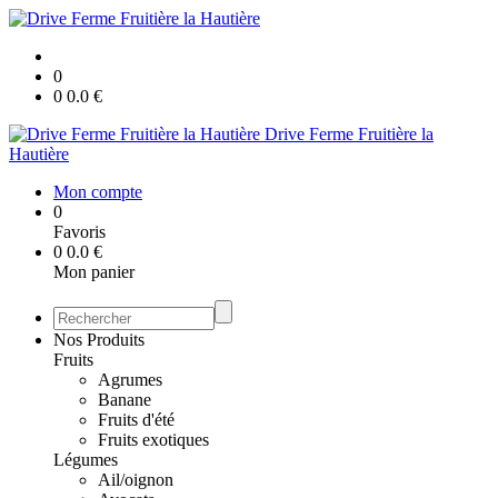
0
0
0.0
€
Drive Ferme Fruitière la
Hautière
Mon compte
0
Favoris
0
0.0
€
Mon panier
Nos Produits
Fruits
Agrumes
Banane
Fruits d'été
Fruits exotiques
Légumes
Ail/oignon