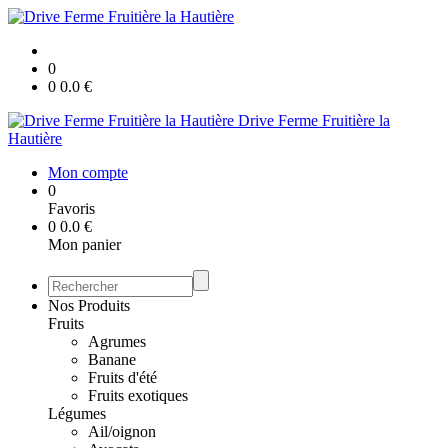
0
0
0.0
€
Drive Ferme Fruitière la
Hautière
Mon compte
0
Favoris
0
0.0
€
Mon panier
Nos Produits
Fruits
Agrumes
Banane
Fruits d'été
Fruits exotiques
Légumes
Ail/oignon