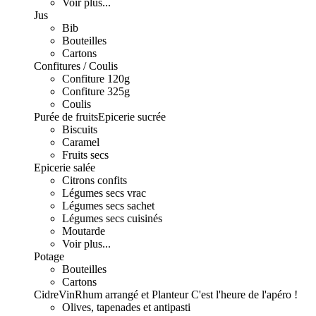
Voir plus...
Jus
Bib
Bouteilles
Cartons
Confitures / Coulis
Confiture 120g
Confiture 325g
Coulis
Purée de fruits
Epicerie sucrée
Biscuits
Caramel
Fruits secs
Epicerie salée
Citrons confits
Légumes secs vrac
Légumes secs sachet
Légumes secs cuisinés
Moutarde
Voir plus...
Potage
Bouteilles
Cartons
Cidre
Vin
Rhum arrangé et Planteur
C'est l'heure de l'apéro !
Olives, tapenades et antipasti