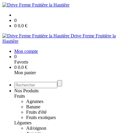
0
0
0.0
€
Drive Ferme Fruitière la
Hautière
Mon compte
0
Favoris
0
0.0
€
Mon panier
Nos Produits
Fruits
Agrumes
Banane
Fruits d'été
Fruits exotiques
Légumes
Ail/oignon