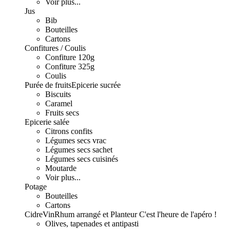
Voir plus...
Jus
Bib
Bouteilles
Cartons
Confitures / Coulis
Confiture 120g
Confiture 325g
Coulis
Purée de fruits
Epicerie sucrée
Biscuits
Caramel
Fruits secs
Epicerie salée
Citrons confits
Légumes secs vrac
Légumes secs sachet
Légumes secs cuisinés
Moutarde
Voir plus...
Potage
Bouteilles
Cartons
Cidre
Vin
Rhum arrangé et Planteur
C'est l'heure de l'apéro !
Olives, tapenades et antipasti