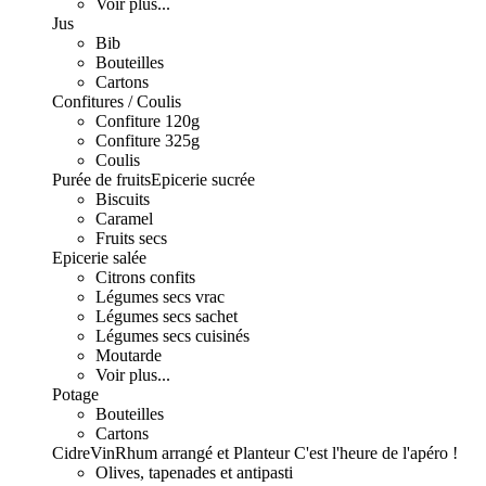
Voir plus...
Jus
Bib
Bouteilles
Cartons
Confitures / Coulis
Confiture 120g
Confiture 325g
Coulis
Purée de fruits
Epicerie sucrée
Biscuits
Caramel
Fruits secs
Epicerie salée
Citrons confits
Légumes secs vrac
Légumes secs sachet
Légumes secs cuisinés
Moutarde
Voir plus...
Potage
Bouteilles
Cartons
Cidre
Vin
Rhum arrangé et Planteur
C'est l'heure de l'apéro !
Olives, tapenades et antipasti